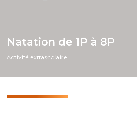
Natation de 1P à 8P
Activité extrascolaire
L’extra Natation, en collaboration avec Aqua Swim
Academy a lieu les jeudis à la piscine des Rojalets
de Coppet, pour les enfants de 1P à 8P.