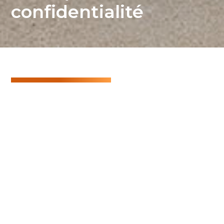
confidentialité
Protection des données
L’école « La Découverte » recueille et traite les
données personnelles que vous nous
transmettez volontairement en nous envoyant
un courriel, en remplissant un formulaire en ligne,
en participant à un sondage, ou en inscrivant vos
enfants dans notre école ou à d’autres prestations
de services, tels que les camps de vacances, repas
et transports.